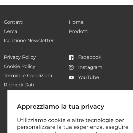
Contatti
Home
Cerca
Prodotti
Iscrizione Newsletter
Privacy Policy
Facebook
Cookie Policy
Instagram
Termini e Condizioni
YouTube
Richiedi Dati
Apprezziamo la tua privacy
© 2026 Annibale Livigno Exclusive, All rights reserved.
Utilizziamo cookie e altre tecnologie per
Aggiorna
Aggiorna
personalizzare la tua esperienza, eseguire
paese/area
paese/area